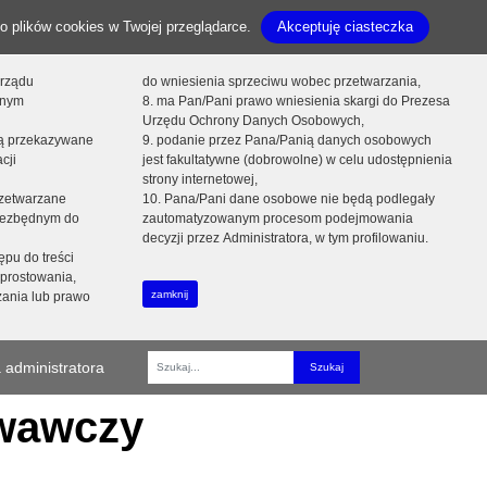
o plików cookies w Twojej przeglądarce.
Akceptuję ciasteczka
orządu
do wniesienia sprzeciwu wobec przetwarzania,
onym
8. ma Pan/Pani prawo wniesienia skargi do Prezesa
Urzędu Ochrony Danych Osobowych,
dą przekazywane
9. podanie przez Pana/Panią danych osobowych
cji
jest fakultatywne (dobrowolne) w celu udostępnienia
strony internetowej,
zetwarzane
10. Pana/Pani dane osobowe nie będą podlegały
niezbędnym do
zautomatyzowanym procesom podejmowania
decyzji przez Administratora, w tym profilowaniu.
ępu do treści
prostowania,
zamknij
zania lub prawo
 administratora
Fraza
owawczy