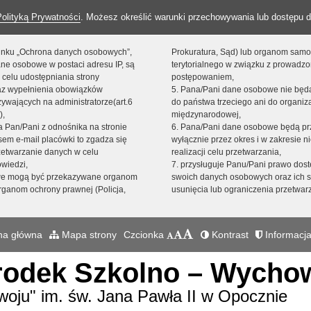
Polityką Prywatności
. Możesz określić warunki przechowywania lub dostępu d
 linku „Ochrona danych osobowych”,
Prokuratura, Sąd) lub organom sam
ne osobowe w postaci adresu IP, są
terytorialnego w związku z prowadz
 celu udostępniania strony
postępowaniem,
raz wypełnienia obowiązków
5. Pana/Pani dane osobowe nie bę
ywających na administratorze(art.6
do państwa trzeciego ani do organiza
),
międzynarodowej,
sta Pan/Pani z odnośnika na stronie
6. Pana/Pani dane osobowe będą pr
em e-mail placówki to zgadza się
wyłącznie przez okres i w zakresie 
zetwarzanie danych w celu
realizacji celu przetwarzania,
owiedzi,
7. przysługuje Panu/Pani prawo dost
we mogą być przekazywane organom
swoich danych osobowych oraz ich s
ganom ochrony prawnej (Policja,
usunięcia lub ograniczenia przetwar
na główna
Mapa strony
Czcionka
Kontrast
Informacja
rodek Szkolno – Wych
woju" im. św. Jana Pawła II w Opocznie