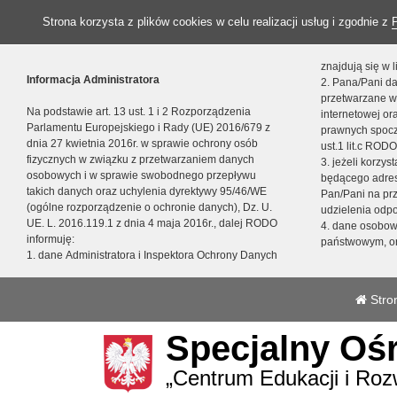
Strona korzysta z plików cookies w celu realizacji usług i zgodnie z
znajdują się w
Informacja Administratora
2. Pana/Pani da
przetwarzane w
Na podstawie art. 13 ust. 1 i 2 Rozporządzenia
internetowej o
Parlamentu Europejskiego i Rady (UE) 2016/679 z
prawnych spocz
dnia 27 kwietnia 2016r. w sprawie ochrony osób
ust.1 lit.c RODO
fizycznych w związku z przetwarzaniem danych
3. jeżeli korzy
osobowych i w sprawie swobodnego przepływu
będącego adres
takich danych oraz uchylenia dyrektywy 95/46/WE
Pan/Pani na pr
(ogólne rozporządzenie o ochronie danych), Dz. U.
udzielenia odp
UE. L. 2016.119.1 z dnia 4 maja 2016r., dalej RODO
4. dane osobo
informuję:
państwowym, or
1. dane Administratora i Inspektora Ochrony Danych
Stro
Specjalny Oś
„Centrum Edukacji i Roz