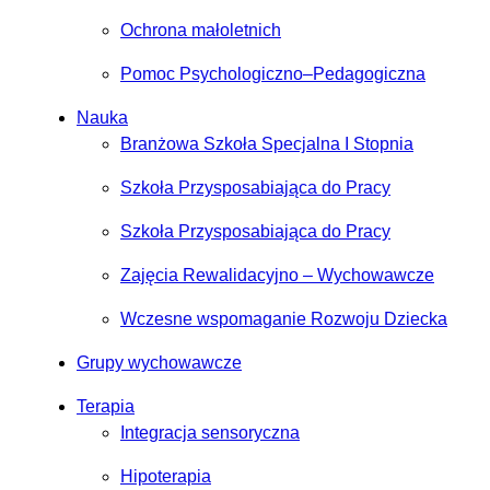
Ochrona małoletnich
Pomoc Psychologiczno–Pedagogiczna
Nauka
Branżowa Szkoła Specjalna I Stopnia
Szkoła Przysposabiająca do Pracy
Szkoła Przysposabiająca do Pracy
Zajęcia Rewalidacyjno – Wychowawcze
Wczesne wspomaganie Rozwoju Dziecka
Grupy wychowawcze
Terapia
Integracja sensoryczna
Hipoterapia