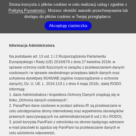
Strona korzysta z plików cookies w celu realizacji usług i zgodnie z
Polityką Prywatności
. Możesz określić warunki przechowywania lub
dostępu do plików cookies w Twojej przeglądarce.
Akceptuję ciasteczka
Informacja Administratora
Na podstawie art. 13 ust. 1 i 2 Rozporządzenia Parlamentu
Europejskiego i Rady (UE) 2016/679 z dnia 27 kwietnia 2016r. w
sprawie ochrony osób fizycznych w związku z przetwarzaniem danych
osobowych i w sprawie swobodnego przepływu takich danych oraz
uchylenia dyrektywy 95/46/WE (ogólne rozporządzenie o ochronie
danych), Dz. U. UE. L. 2016.119.1 z dnia 4 maja 2016r., dalej RODO
informuję:
1. dane Administratora i Inspektora Ochrony Danych znajdują się w
linku „Ochrona danych osobowych”,
2. Pana/Pani dane osobowe w postaci adresu IP, są przetwarzane w
celu udostępniania strony internetowej oraz wypełnienia obowiązków
prawnych spoczywających na administratorze(art.6 ust.1 lit.c RODO),
3. jeżeli korzysta Pan/Pani z odnośnika na stronie będącego adresem
e-mail placówki to zgadza się Pan/Pani na przetwarzanie danych w
celu udzielenia odpowiedzi,