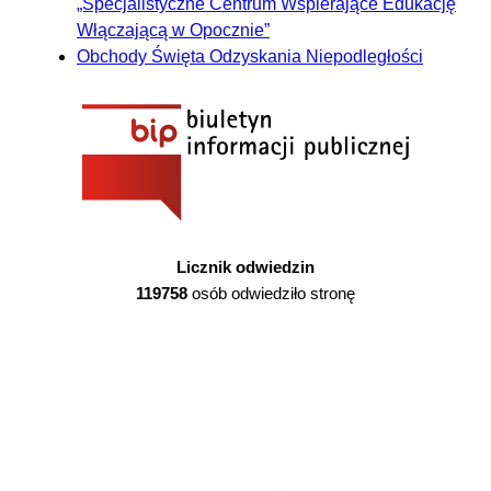
„Specjalistyczne Centrum Wspierające Edukację
Włączającą w Opocznie”
Obchody Święta Odzyskania Niepodległości
Licznik odwiedzin
119758
osób odwiedziło stronę