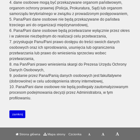
4. dane osobowe mogą być przekazywane organom państwowym,
organom ochrony prawnej (Policja, Prokuratura, Sąd) lub organom
samorządu terytorialnego w związku z prowadzonym postępowaniem,
5. Pana/Pani dane osobowe nie będą przekazywane do państwa
trzeciego ani do organizacji międzynarodowej,
6. Pana/Pani dane osobowe będą przetwarzane wyłącznie przez okres
i w zakresie niezbędnym do realizacji celu przetwarzania,
7. przysługuje Panu/Pani prawo dostępu do treści swoich danych
osobowych oraz ich sprostowania, usunięcia lub ograniczenia
przetwarzania lub prawo do wniesienia sprzeciwu wobec
przetwarzania,
8. ma Pan/Pani prawo wniesienia skargi do Prezesa Urzędu Ochrony
Danych Osobowych,
9. podanie przez Pana/Panią danych osobowych jest fakultatywne
(dobrowolne) w celu udostępnienia strony internetowej,
10. Pana/Pani dane osobowe nie będą podlegały zautomatyzowanym
procesom podejmowania decyzji przez Administratora, w tym
profilowaniu.
zamknij
Strona główna
Mapa strony
Czcionka