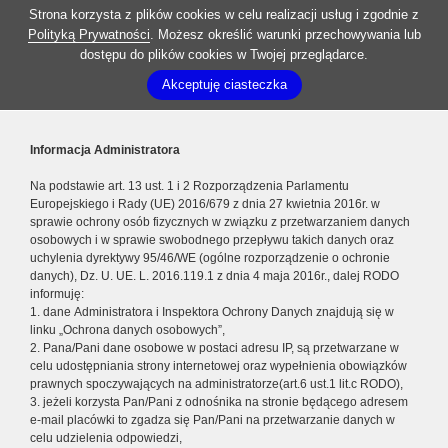
Strona korzysta z plików cookies w celu realizacji usług i zgodnie z
Polityką Prywatności
. Możesz określić warunki przechowywania lub
dostępu do plików cookies w Twojej przeglądarce.
Akceptuję ciasteczka
Informacja Administratora
Na podstawie art. 13 ust. 1 i 2 Rozporządzenia Parlamentu
Europejskiego i Rady (UE) 2016/679 z dnia 27 kwietnia 2016r. w
sprawie ochrony osób fizycznych w związku z przetwarzaniem danych
osobowych i w sprawie swobodnego przepływu takich danych oraz
uchylenia dyrektywy 95/46/WE (ogólne rozporządzenie o ochronie
danych), Dz. U. UE. L. 2016.119.1 z dnia 4 maja 2016r., dalej RODO
informuję:
1. dane Administratora i Inspektora Ochrony Danych znajdują się w
linku „Ochrona danych osobowych”,
2. Pana/Pani dane osobowe w postaci adresu IP, są przetwarzane w
celu udostępniania strony internetowej oraz wypełnienia obowiązków
prawnych spoczywających na administratorze(art.6 ust.1 lit.c RODO),
3. jeżeli korzysta Pan/Pani z odnośnika na stronie będącego adresem
e-mail placówki to zgadza się Pan/Pani na przetwarzanie danych w
celu udzielenia odpowiedzi,