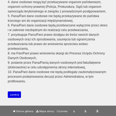
4. dane osobowe mogą być przekazywane organom państwowym,
organom ochrony prawnej (Policja, Prokuratura, Sąd) lub organom
samorządu terytorialnego w związku z prowadzonym postępowaniem,
5. Pana/Pani dane osobowe nie będą przekazywane do państwa
trzeciego ani do organizacji międzynarodowej,
6. Pana/Pani dane osobowe będą przetwarzane wyłącznie przez okres
i w zakresie niezbędnym do realizacji celu przetwarzania,
7. przysługuje Panu/Pani prawo dostępu do treści swoich danych
osobowych oraz ich sprostowania, usunięcia lub ograniczenia
przetwarzania lub prawo do wniesienia sprzeciwu wobec
przetwarzania,
8. ma Pan/Pani prawo wniesienia skargi do Prezesa Urzędu Ochrony
Danych Osobowych,
9. podanie przez Pana/Panią danych osobowych jest fakultatywne
(dobrowolne) w celu udostępnienia strony internetowej,
10. Pana/Pani dane osobowe nie będą podlegały zautomatyzowanym
procesom podejmowania decyzji przez Administratora, w tym
profilowaniu.
zamknij
Strona główna
Mapa strony
Czcionka