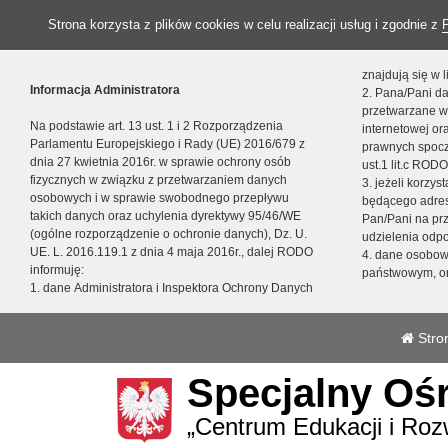
Strona korzysta z plików cookies w celu realizacji usług i zgodnie z
znajdują się w
Informacja Administratora
2. Pana/Pani da
przetwarzane w
Na podstawie art. 13 ust. 1 i 2 Rozporządzenia
internetowej o
Parlamentu Europejskiego i Rady (UE) 2016/679 z
prawnych spocz
dnia 27 kwietnia 2016r. w sprawie ochrony osób
ust.1 lit.c RODO
fizycznych w związku z przetwarzaniem danych
3. jeżeli korzy
osobowych i w sprawie swobodnego przepływu
będącego adres
takich danych oraz uchylenia dyrektywy 95/46/WE
Pan/Pani na pr
(ogólne rozporządzenie o ochronie danych), Dz. U.
udzielenia odp
UE. L. 2016.119.1 z dnia 4 maja 2016r., dalej RODO
4. dane osobo
informuję:
państwowym, or
1. dane Administratora i Inspektora Ochrony Danych
Stro
Specjalny Oś
„Centrum Edukacji i Roz