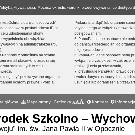
Polityką Prywatności
. Możesz określić warunki przechowywania lub dostępu d
 linku „Ochrona danych osobowych”,
Prokuratura, Sąd) lub organom sam
ne osobowe w postaci adresu IP, są
terytorialnego w związku z prowadz
 celu udostępniania strony
postępowaniem,
raz wypełnienia obowiązków
5. Pana/Pani dane osobowe nie bę
ywających na administratorze(art.6
do państwa trzeciego ani do organiza
),
międzynarodowej,
sta Pan/Pani z odnośnika na stronie
6. Pana/Pani dane osobowe będą pr
em e-mail placówki to zgadza się
wyłącznie przez okres i w zakresie 
zetwarzanie danych w celu
realizacji celu przetwarzania,
owiedzi,
7. przysługuje Panu/Pani prawo dost
we mogą być przekazywane organom
swoich danych osobowych oraz ich s
ganom ochrony prawnej (Policja,
usunięcia lub ograniczenia przetwar
na główna
Mapa strony
Czcionka
Kontrast
Informacja
rodek Szkolno – Wych
woju" im. św. Jana Pawła II w Opocznie