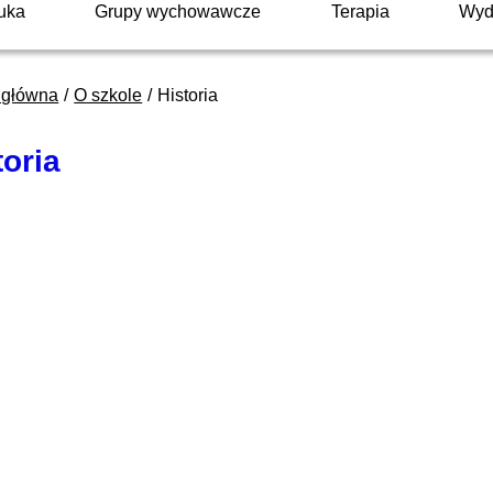
uka
Grupy wychowawcze
Terapia
Wyd
 główna
O szkole
Historia
toria