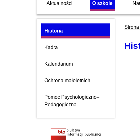
Aktualności
O szkole
Na
Strona
Historia
His
Kadra
Kalendarium
Ochrona małoletnich
Pomoc Psychologiczno–
Pedagogiczna