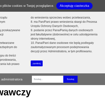
o plików cookies w Twojej przeglądarce.
Akceptuję ciasteczka
orządu
do wniesienia sprzeciwu wobec przetwarzania,
onym
8. ma Pan/Pani prawo wniesienia skargi do Prezesa
Urzędu Ochrony Danych Osobowych,
dą przekazywane
9. podanie przez Pana/Panią danych osobowych
cji
jest fakultatywne (dobrowolne) w celu udostępnienia
strony internetowej,
zetwarzane
10. Pana/Pani dane osobowe nie będą podlegały
niezbędnym do
zautomatyzowanym procesom podejmowania
decyzji przez Administratora, w tym profilowaniu.
ępu do treści
prostowania,
zamknij
zania lub prawo
 administratora
Fraza
owawczy